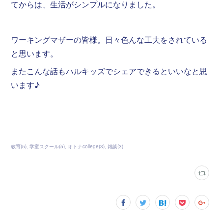
てからは、生活がシンプルになりました。
ワーキングマザーの皆様。日々色んな工夫をされている
と思います。
またこんな話もハルキッズでシェアできるといいなと思
います♪
教育
(
5
)
学童スクール
(
5
)
オトナcollege
(
3
)
雑談
(
3
)