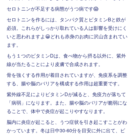
セロトニンが不足する病態がうつ病です😱
セロトニンを作るには、タンパク質とビタミンBと鉄が
必須。これらがしっかり取れている人は影響を受けにく
いと思われますよ😀どれも赤身のお肉に沢山含まれてい
ます。
もう１つのビタミンDは、食べ物から摂る以外に、紫外
線が当たることにより皮膚で合成されます。
骨を強くする作用が着目されていますが、免疫系を調整
する、腸や脳のバリアを構成する作用は超重要です。
紫外線不足によりビタミンDが減ると、免疫力が落ちて
「病弱」になります。また、腸や脳のバリアが脆弱にな
ることで、体中で炎症が起こりやすなります。
脳内に炎症が起こると、うつ症状を引き起こすことがわ
かっています。冬は日中30-60分を目安に外に出て、ビ